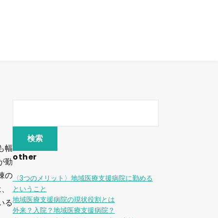
も幅
other
が勤
棟の
〈3つのメリット〉地域医療支援病院に勤める
は、
ということ
地域医療支援病院の現状役割とは
いる
外来？入院？地域医療支援病院？